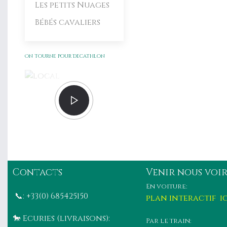
Les petits Nuages
Bébés cavaliers
On tourne pour Decathlon
Contacts
Venir nous voir
En voiture:
📞: +33(0) 685425150
plan interactif ici
🐎 Ecuries (livraisons):
Par le train: