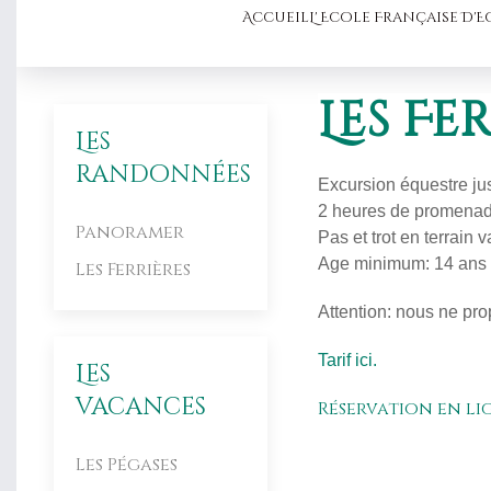
Accueil
L' Ecole Française D'
Les Fe
Les
randonnées
Excursion équestre jus
2 heures de promenade 
Panoramer
Pas et trot en terrain 
Age minimum: 14 ans
Les Ferrières
Attention: nous ne p
Tarif ici.
Les
vacances
Réservation en ligne
Les Pégases