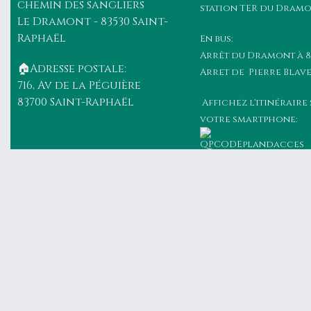
chemin des sangliers
station TER du Dramo
Le Dramont - 83530 Saint-
Raphaël
En bus:
Arrêt du Dramont à 
🏠Adresse postale:
Arret de Pierre Blave
716, Av de la Péguière
83700 Saint-Raphaël
Affichez l'itinéraire
votre smartphone: