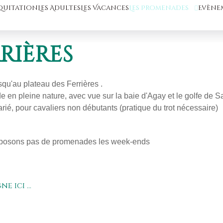
Equitation
Les Adultes
Les Vacances
Les Promenades
Evène
rrières
qu'au plateau des Ferrières .
en pleine nature, avec vue sur la baie d'Agay et le golfe de S
varié, pour cavaliers non débutants (pratique du trot nécessaire)
roposons pas de promenades les week-ends
 ici ...