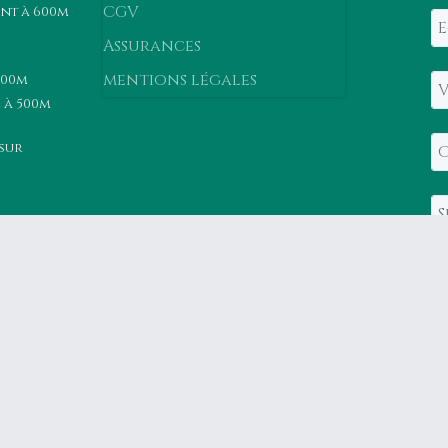
CGV
nt à 600m
Assurances
mentions légales
800m
 à 500m
 sur